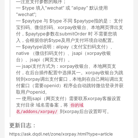
—注意支付参数的顺序；
— $type 填入”wechat” 或 “alipay” 默认使用
“wechat”;
— $paytype 与 $type 不同 $paytype指的是： 支付
宝扫码、微信扫码、xorpay收银台、本地网页弹出支
付，$paytype参数在submitOrder 时 不需要您填
入，会根据你的$type及用户支付环境自动配置。
— $paytype说明：alipay（支付宝扫码支付）、
native （微信扫码支付）、jsapi（xorpay收银
台）、jsapi（网页支付）。
— jsapi支付方式为：xorpay收银台、本地网页支
付，在后台插件配置中选择其一。xorpay收银台为跳
转到xorpay调出支付窗口，本地则在自己网站调出支
付窗口（需要openid）程序会自动跳转微信登录并获
取用户openid。
— 使用jsapi（网页支付）需要联系xorpay客服设置
支付目录 域名需备案，将
你的域
到xorpay后台设置即可。
名/addons/xorpay/
更新日志：
https://ask.dqdl.net/zone/xorpay.html?type=article