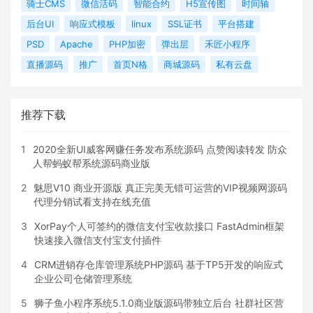
骑士CMS
微信活码
智能合约
H5宣传图
时间轴
后台UI
响应式模板
linux
SSL证书
平台搭建
PSD
Apache
PHP加密
弹出层
禾匠小程序
直播源码
推广
首页N格
商城源码
私有云盘
推荐下载
1
2020全新UI威客网赚任务发布系统源码 点赞阅读转发 防众
人帮蚂蚁帮系统源码商业版
2
魅思V10 商业开源版 真正完美无错可运营的VIP视频网源码
代理分销试看支持在线充值
3
XorPay个人可签约的微信支付宝收款接口 FastAdmin框架
快速接入微信支付宝支付插件
4
CRM进销存仓库管理系统PHP源码 基于TP5开发的响应式
企业公司仓储管理系统
5
狮子鱼小程序系统5.1.0商业版源码带独立后台 社群社区营