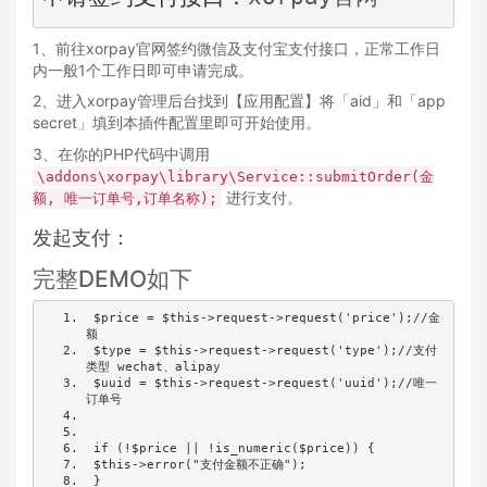
1、前往xorpay官网签约微信及支付宝支付接口，正常工作日
内一般1个工作日即可申请完成。
2、进入xorpay管理后台找到【应用配置】将「aid」和「app
secret」填到本插件配置里即可开始使用。
3、在你的PHP代码中调用
\addons\xorpay\library\Service::submitOrder(金
进行支付。
额, 唯一订单号,订单名称);
发起支付：
完整DEMO如下
 $price 
=
 $this
->
request
->
request
(
'price'
);
//金
额
 $type 
=
 $this
->
request
->
request
(
'type'
);
//支付
类型 wechat、alipay
 $uuid 
=
 $this
->
request
->
request
(
'uuid'
);
//唯一
订单号
if
(!
$price 
||
!
is_numeric
(
$price
))
{
 $this
->
error
(
"支付金额不正确"
);
}