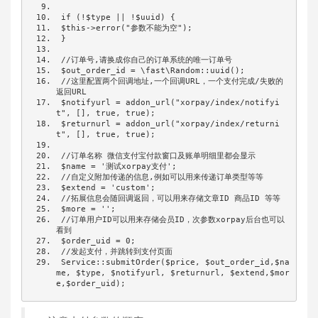
if
(!
$type 
||
!
$uuid
)
{
 $this
->
error
(
"参数不能为空"
);
}
//订单号,请换成你自己的订单系统的唯一订单号
 $out_order_id 
=
 \fast\Random
::
uuid
();
//这里配置两个回调地址,一个回调URL，一个支付完成/失败的
返回URL
 $notifyurl 
=
 addon_url
(
"xorpay/index/notifyi
t"
,
[],
true
,
true
);
 $returnurl 
=
 addon_url
(
"xorpay/index/returni
t"
,
[],
true
,
true
);
//订单名称 微信支付宝付款窗口及账单明细里都会显示
 $name 
=
'测试xorpay支付'
;
//自定义附加传递的信息,例如可以用来传递订单类型等等
 $extend 
=
'custom'
;
//拓展信息会随回调返回，可以用来存储文章ID 商品ID 等等
 $more 
=
''
;
//订单用户ID可以用来存储会员ID，次参数xorpay后台也可以
看到
 $order_uid 
=
0
;
//发起支付，并跳转到支付页面
Service
::
submitOrder
(
$price
,
 $out_order_id
,
$na
me
,
 $type
,
 $notifyurl
,
 $returnurl
,
 $extend
,
$mor
e
,
$order_uid
);