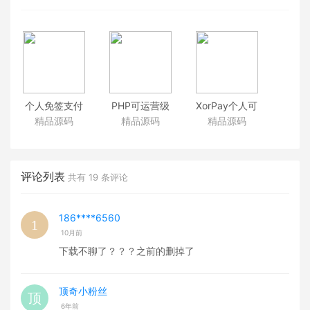
个人免签支付
PHP可运营级
XorPay个人可
系统源码 个人
别的企业第三
签约的微信支
精品源码
精品源码
精品源码
支付宝微信收
方第四方个人
付宝收款接口
款API 秒回调
免签约在线支
FastAdmin框
秒到账源码+监
付API源码 思
架快速接入微
听APP+视频教
狸聚合云支付
信支付宝支付
评论列表
共有
19
条评论
程
系统
插件
186****6560
10月前
下载不聊了？？？之前的删掉了
顶奇小粉丝
6年前