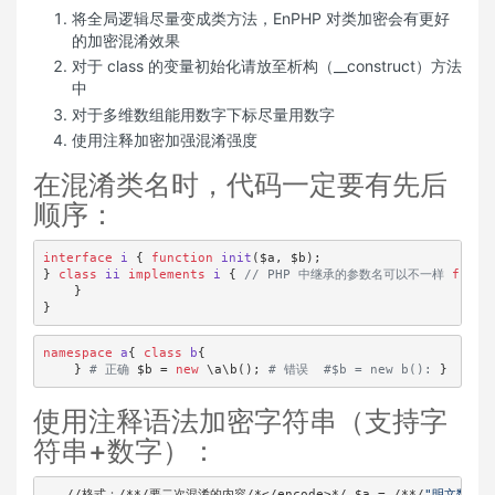
将全局逻辑尽量变成类方法，EnPHP 对类加密会有更好
的加密混淆效果
对于 class 的变量初始化请放至析构（__construct）方法
中
对于多维数组能用数字下标尽量用数字
使用注释加密加强混淆强度
在混淆类名时，代码一定要有先后
顺序：
interface
i
{ 
function
init
($a, $b)
;

} 
class
ii
implements
i
{ 
// PHP 中继承的参数名可以不一样
funct
    }

}
namespace
a
{ 
class
b
{

    } 
# 正确
 $b = 
new
 \a\b(); 
# 错误 
#$b = new b():
 }
使用注释语法加密字符串（支持字
符串+数字）：
   /
/格式：/
*
*
/要二次混淆的内容/
*<
/encode>*/
 $a = 
/*
*/
"明文数据1