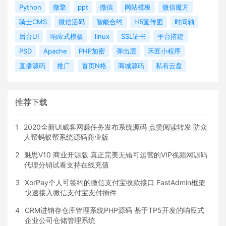
Python
微擎
ppt
微信
网站模板
微信魔方
骑士CMS
微信活码
智能合约
H5宣传图
时间轴
后台UI
响应式模板
linux
SSL证书
平台搭建
PSD
Apache
PHP加密
弹出层
禾匠小程序
直播源码
推广
首页N格
商城源码
私有云盘
推荐下载
1
2020全新UI威客网赚任务发布系统源码 点赞阅读转发 防众
人帮蚂蚁帮系统源码商业版
2
魅思V10 商业开源版 真正完美无错可运营的VIP视频网源码
代理分销试看支持在线充值
3
XorPay个人可签约的微信支付宝收款接口 FastAdmin框架
快速接入微信支付宝支付插件
4
CRM进销存仓库管理系统PHP源码 基于TP5开发的响应式
企业公司仓储管理系统