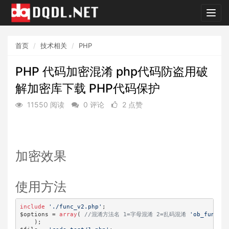
dqdl.
首页
技术相关
PHP
PHP 代码加密混淆 php代码防盗用破
解加密库下载 PHP代码保护
11550 阅读
0 评论
2 点赞
加密效果
使用方法
include
'./func_v2.php'
;

$options = 
array
( 
//混淆方法名 1=字母混淆 2=乱码混淆
'ob_functio
    );
