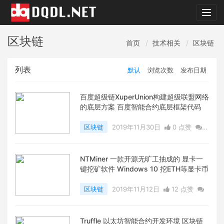
dqdl.
区块链
首页
技术相关
区块链
列表
默认
浏览次数
发布日期
百度超级链XuperUnion构建超级联盟网络
的底层方案 百度智能合约底层框架代码
区块链
2019年11月30日
0 点赞
0
评论
6344 浏览
NTMiner 一款开源无旷工抽成的 显卡一
键挖矿软件 Windows 10 挖ETH等显卡币
区块链
2019年11月12日
12 点赞
0
评论
34517 浏览
Truffle 以太坊智能合约开发环境 区块链