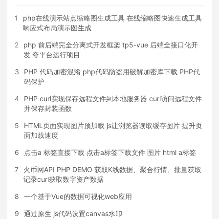
1
php在线演示站点缩略图生成工具 在线缩略图快速生成工具
响应式布局演示图生成
2
php 前后端完全分离式开发框架 tp5-vue 后端全接口化开
发 夸平台运行项目
3
PHP 代码加密混淆 php代码防盗用破解加密库下载 PHP代
码保护
4
PHP curl实现保存远程文件到本地服务器 curl访问远程文件
并保存封装函数
5
HTML页面实现图片预加载 js让浏览器读取缓存图片 提升页
面加载速度
6
点击a 标签直接下载 点击a标签下载文件 图片 html a标签
7
火币网API PHP DEMO 获取K线数据、聚合行情、批量获取
记录curl获取数字资产数据
8
一个基于Vue的数据可视化web应用
9
通过原生 js代码设置canvas水印