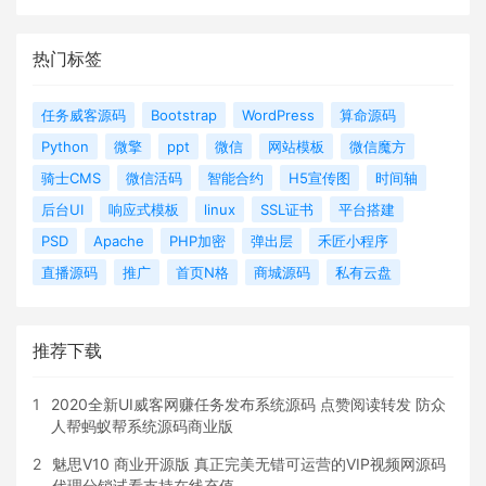
热门标签
任务威客源码
Bootstrap
WordPress
算命源码
Python
微擎
ppt
微信
网站模板
微信魔方
骑士CMS
微信活码
智能合约
H5宣传图
时间轴
后台UI
响应式模板
linux
SSL证书
平台搭建
PSD
Apache
PHP加密
弹出层
禾匠小程序
直播源码
推广
首页N格
商城源码
私有云盘
推荐下载
1
2020全新UI威客网赚任务发布系统源码 点赞阅读转发 防众
人帮蚂蚁帮系统源码商业版
2
魅思V10 商业开源版 真正完美无错可运营的VIP视频网源码
代理分销试看支持在线充值