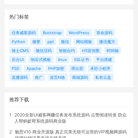
热门标签
任务威客源码
Bootstrap
WordPress
算命源码
Python
微擎
ppt
微信
网站模板
微信魔方
骑士CMS
微信活码
智能合约
H5宣传图
时间轴
后台UI
响应式模板
linux
SSL证书
平台搭建
PSD
Apache
PHP加密
弹出层
禾匠小程序
直播源码
推广
首页N格
商城源码
私有云盘
推荐下载
1
2020全新UI威客网赚任务发布系统源码 点赞阅读转发 防众
人帮蚂蚁帮系统源码商业版
2
魅思V10 商业开源版 真正完美无错可运营的VIP视频网源码
代理分销试看支持在线充值