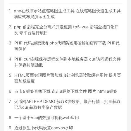
1
php在线演示站点缩略图生成工具 在线缩略图快速生成工具
响应式布局演示图生成
2
php 前后端完全分离式开发框架 tp5-vue 后端全接口化开
发 夸平台运行项目
3
PHP 代码加密混淆 php代码防盗用破解加密库下载 PHP代
码保护
4
PHP curl实现保存远程文件到本地服务器 curl访问远程文件
并保存封装函数
5
HTML页面实现图片预加载 js让浏览器读取缓存图片 提升页
面加载速度
6
点击a 标签直接下载 点击a标签下载文件 图片 html a标签
7
火币网API PHP DEMO 获取K线数据、聚合行情、批量获取
记录curl获取数字资产数据
8
一个基于Vue的数据可视化web应用
9
通过原生 js代码设置canvas水印