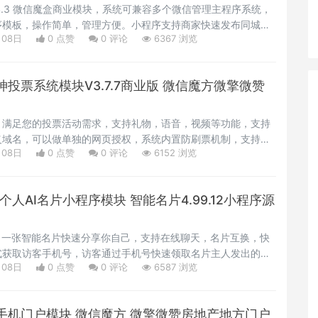
.4.3 微信魔盒商业模块，系统可兼容多个微信管理主程序系统，
序模板，操作简单，管理方便。小程序支持商家快速发布同城信
月08日
0 点赞
0
评论
6367 浏览
创建门店名片，支持商家积攒快速裂变，商家发布积攒任务礼
城商家营销小程序系统。
投票系统模块V3.7.7商业版 微信魔方微擎微赞
，满足您的投票活动需求，支持礼物，语音，视频等功能，支持
义域名，可以做单独的网页授权，系统内置防刷票机制，支持区
月08日
0 点赞
0
评论
6152 浏览
限制，多种验证码限制，openid加密，内置CC防火墙，功能完
信投票模块，模块支持多程序支持。
人AI名片小程序模块 智能名片4.99.12小程序源
，一张智能名片快速分享你自己，支持在线聊天，名片互换，快
式获取访客手机号，访客通过手机号快速领取名片主人发出的福
月08日
0 点赞
0
评论
6587 浏览
持名片雷达功能，手机端电脑端均可生成修改名片，非常强大的
手机门户模块 微信魔方 微擎微赞房地产地方门户