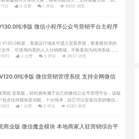
月11日
0 点赞
1
评论
6950 浏览
以接收到消息推送
130.0纯净版 微信小程序公众号营销平台主程序
 V130.0框架，直接运行域名可进入安装界面，恢复根目录的
sql数据库文件，可使用内置的人人分销商城，不恢复则为纯净系统，可
月09日
3 点赞
3
评论
9637 浏览
模块，功能就不对做介绍了，稳定且强大，强大且便宜的一款微
V120.0纯净版 微信营销管理系统 支持全网微信
纯净版系统 安装版，轻松拥有属于自己的微信公众号管理平台，该版
统，不包含任何模块及功能，十分纯净，自己可以安装任意的微信功
月08日
1 点赞
0
评论
6282 浏览
统小巧。
统商业版 微信魔盒模块 本地商家入驻营销综合平