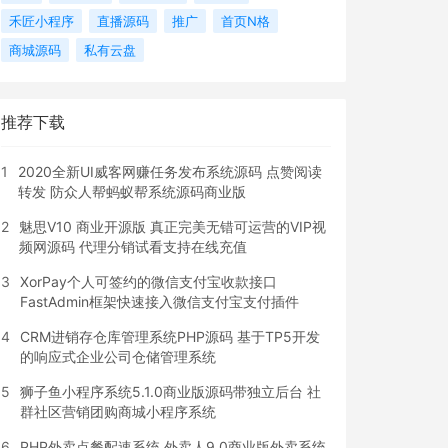
禾匠小程序
直播源码
推广
首页N格
商城源码
私有云盘
推荐下载
1
2020全新UI威客网赚任务发布系统源码 点赞阅读
转发 防众人帮蚂蚁帮系统源码商业版
2
魅思V10 商业开源版 真正完美无错可运营的VIP视
频网源码 代理分销试看支持在线充值
3
XorPay个人可签约的微信支付宝收款接口
FastAdmin框架快速接入微信支付宝支付插件
4
CRM进销存仓库管理系统PHP源码 基于TP5开发
的响应式企业公司仓储管理系统
5
狮子鱼小程序系统5.1.0商业版源码带独立后台 社
群社区营销团购商城小程序系统
6
PHP外卖点餐配速系统 外卖人9.0商业版外卖系统