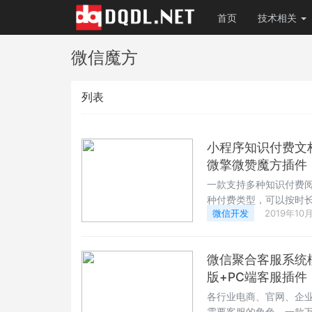
首页
技术相关
微信魔方
列表
小程序知识付费文档
微擎微赞魔方插件
一款支持多种知识付费
种付费类型，可以按时
微信开发
2019年10
置不同级别的会员组，
微信聚合客服系统模
版+PC端客服插件
各行业电商、官网、企
需要客服的角色，一款