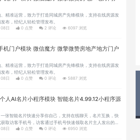
地、精准运营，致力于打造同城房产先锋模块，支持在线房源发
铺发布，经纪人轻松管理发布。
月08日
0 点赞
2
评论
6097 浏览
手机门户模块 微信魔方 微擎微赞房地产地方门户
地、精准运营，致力于打造同城房产先锋模块，支持在线房源发
铺发布，经纪人轻松管理发布。
月08日
0 点赞
0
评论
5887 浏览
人AI名片小程序模块 智能名片4.99.12小程序源
，一张智能名片快速分享你自己，支持在线聊天，名片互换，快
式获取访客手机号，访客通过手机号快速领取名片主人发出的福
月08日
0 点赞
0
评论
6950 浏览
持名片雷达功能，手机端电脑端均可生成修改名片，非常强大的