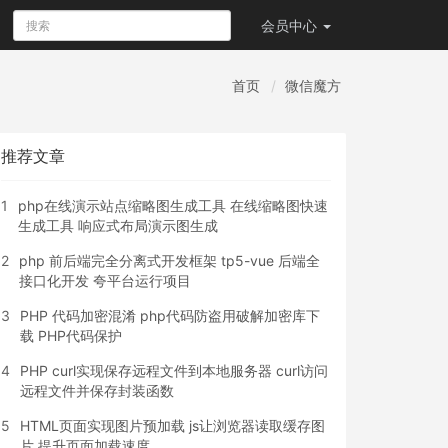
会员
中心
首页
微信魔方
推荐文章
1
php在线演示站点缩略图生成工具 在线缩略图快速
生成工具 响应式布局演示图生成
2
php 前后端完全分离式开发框架 tp5-vue 后端全
接口化开发 夸平台运行项目
3
PHP 代码加密混淆 php代码防盗用破解加密库下
载 PHP代码保护
4
PHP curl实现保存远程文件到本地服务器 curl访问
远程文件并保存封装函数
5
HTML页面实现图片预加载 js让浏览器读取缓存图
片 提升页面加载速度