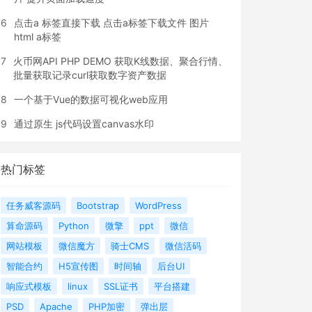
6
点击a 标签直接下载 点击a标签下载文件 图片
html a标签
7
火币网API PHP DEMO 获取K线数据、聚合行情、
批量获取记录curl获取数字资产数据
8
一个基于Vue的数据可视化web应用
9
通过原生 js代码设置canvas水印
热门标签
任务威客源码
Bootstrap
WordPress
算命源码
Python
微擎
ppt
微信
网站模板
微信魔方
骑士CMS
微信活码
智能合约
H5宣传图
时间轴
后台UI
响应式模板
linux
SSL证书
平台搭建
PSD
Apache
PHP加密
弹出层