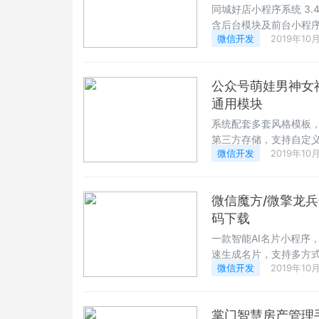
同城好店小程序系统 3
含后台模块及前台小程
微信开发
2019年10
息，营销小红包，快速
品，非常不错的一款同
公众号萌娃男神女神
通用模块
系统配套多套风格模板
第三方存储，支持自定
微信开发
2019年10
域限制，ip限制，微信号
善，非常强大的一款微
微信魔方/微擎龙兵个
码下载
一款智能AI名片小程序
速生成名片，支持多方
微信开发
2019年10
包，快速流量变现，支
一款小程序名片模块。
掌门智慧房产管理