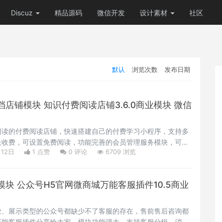
Discuz
精品源码
微信开发
设计素材
社区
默认
浏览次数
发布日期
店铺模块 知识付费阅读店铺3.6.0商业模块 微信
阅读的付费阅读店铺，快速搭建自己的付费学习小程序，支持多
长收费，可设置免费阅读，功能完善的会员管理服务模块，可设
月12日
1 点赞
0
评论
6709 浏览
订单管理功能让你轻松了解销售订单情况。
块 公众号H5官网微商城万能客服插件10.5商业
业、展示类型的公众号都缺少不了客服的存在，售前售后咨询都
万能客服插件分享给大家，模块功能强大，支持客服分组，消息