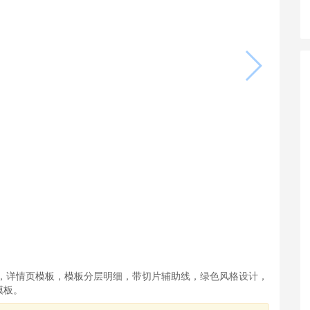
，详情页
模板
，
模板
分层明细，带切片辅助线，绿色风格设计，
模板
。