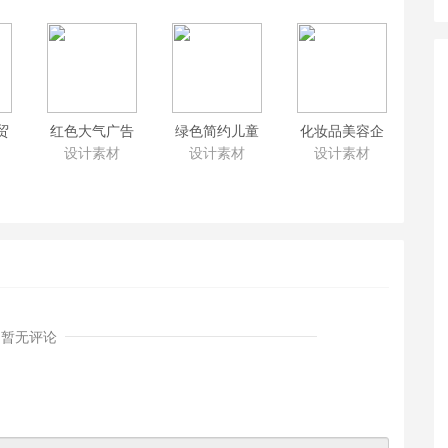
贸
红色大气广告
绿色简约儿童
化妆品美容企
d模
营销类企业网
早教机构网站
业网站PSD切
设计素材
设计素材
设计素材
械
站psd模板下载
psd模板 学前
片素材源文件
切片
广告公司门户
教育机构企业
下载 美妆门户
网站psd切片素
门户psd切片素
psd模板
材下载
材下载
暂无评论