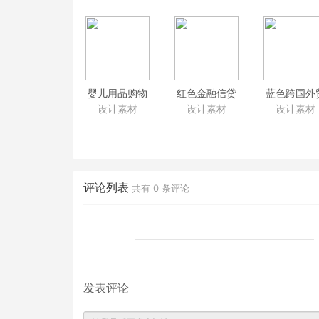
婴儿用品购物
红色金融信贷
蓝色跨国外
网站商城模板
产品企业门户
企业网站ps
设计素材
设计素材
设计素材
psd分层素材下
psd模板 财税
板 化工业机
载
理财类网站psd
页网站psd
切片源文件下
素材
载 带手机端
评论列表
共有
0
条评论
发表评论