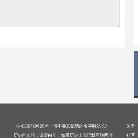
《中国互联网20年：请不要忘记我的名字叫站长》
关于
历史的车轮，滚滚向前，如果历史上会记载互联网时
社区