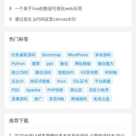
8
一个基于Vue的数据可视化web应用
9
通过原生 js代码设置canvas水印
热门标签
任务威客源码
Bootstrap
WordPress
算命源码
Python
微擎
ppt
微信
网站模板
微信魔方
骑士CMS
微信活码
智能合约
H5宣传图
时间轴
后台UI
响应式模板
linux
SSL证书
平台搭建
PSD
Apache
PHP加密
弹出层
禾匠小程序
直播源码
推广
首页N格
商城源码
私有云盘
推荐下载
1
2020全新UI威客网赚任务发布系统源码 点赞阅读转发 防众