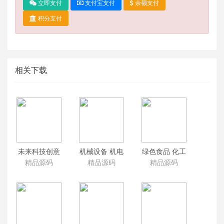
立即支付
支付宝支付
余额支付
积分支付
相关下载
未来科技创意
机械设备 机电
绿色食品 化工
全屏大图产品
机床自动化设
化肥 冷链生鲜
精品源码
精品源码
精品源码
展示企业网站
备营销网络企
企业网站模板
模板 织梦通用
业网站模板
响应式带手机
企业网站源码
PC+WAP 公司
端dedecms行
网站源码
业源码