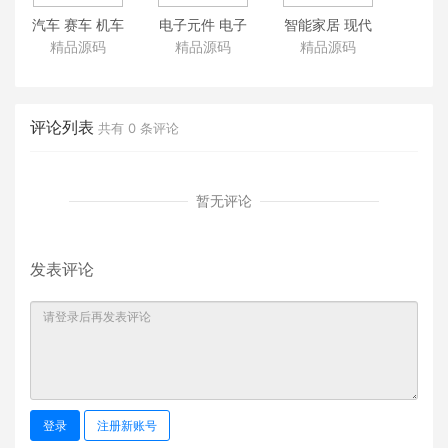
汽车 赛车 机车
电子元件 电子
智能家居 现代
自行车行业公
电器设备加工
家具 北欧家具
精品源码
精品源码
精品源码
司官网源码 大
厂家公司网站
厂家家具公司
气品牌赛车车
源码 电子厂企
网站企业源码
类响应式 带手
业官网模板 响
响应式自适应
机端
应式手机端
手机端
评论列表
共有
0
条评论
dedecms模板
暂无评论
发表评论
登录
注册新账号